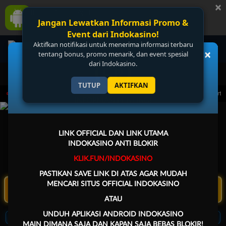
×
INDOKASINO Aplikasi Mobile
UNDUH
Jangan Lewatkan Informasi Promo &
Jangan tampilkan lagi hari ini
Event dari Indokasino!
Aktifkan notifikasi untuk menerima informasi terbaru
tentang bonus, promo menarik, dan event spesial
×
dari Indokasino.
TUTUP
AKTIFKAN
2026 dari 15.00.00 sampai 30-Sep-2026 15.00.00. Selama waktu ini, PP Virtual Spor
INFORMASI PENTING!
LINK OFFICIAL DAN LINK UTAMA
INDOKASINO ANTI BLOKIR
KLIK.FUN/INDOKASINO
PASTIKAN SAVE LINK DI ATAS AGAR MUDAH
MENCARI SITUS OFFICIAL INDOKASINO
ALTERNATIF : KLIK.FUN/INDOKASINO
ATAU
UNDUH APLIKASI ANDROID INDOKASINO
Withdraw Live
MAIN DIMANA SAJA DAN KAPAN SAJA BEBAS BLOKIR!