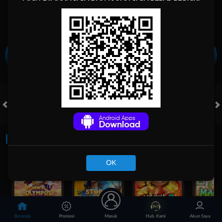
JACKPOT
PLAY
IDR
UPDATING
HOT GAMES
SLOTS
LIVE CASINO
RACE
TOGEL
OL
GAME POPULER
OK
Gates of Olympus POP
Storm of Seth 2
Nezha 2
Mahjong 
Beranda
Promosi
Masuk
Hub. Kami
Akun Saya