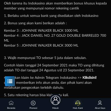
Oleh karena itu Indokasino akan memberikan bonus khusus kepada
member yang mempunyai nomor rekening cantik
1. Berlaku untuk semua bank yang disediakan oleh Indokasino
2. Bonus yang akan kami berikan adalah :
Kembar 3 : JOHNNIE WALKER BLACK 1000 ML
Kembar 4 : JACK DANIEL NO. 27 GOLD DOUBLE BARRELED 700
ML
Kembar 5 : JOHNNIE WALKER BLACK 3000 ML
3. Wajib mempunyai TO sebesar 5 juta dalam sebulan.
Contoh klaim tanggal 24 September 2021 maka TO yang dihitung
adalah TO dari tanggal 24 Agustus s/d 23 September 2021.
4. Silahkan klaim ke Admin Telegram Indokasino >>
Klikdisini!
dengan memberikan info akun anda, dan pihak kami akan
melakukan pengecekan terlebih dahulu.
5. Satu rekening hanya bisa klaim satu kali.
6. Promo ini bisa digabungkan dengan promo lainnya.
Beranda
Promosi
Masuk
Hub. Kami
Akun Saya