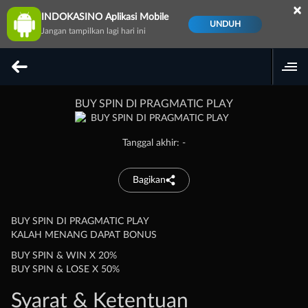
×
INDOKASINO Aplikasi Mobile
UNDUH
Jangan tampilkan lagi hari ini
BUY SPIN DI PRAGMATIC PLAY
Tanggal akhir: -
Bagikan
BUY SPIN DI PRAGMATIC PLAY
KALAH MENANG DAPAT BONUS
BUY SPIN & WIN X 20%
BUY SPIN & LOSE X 50%
Syarat & Ketentuan