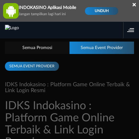
×
INDOKASINO Aplikasi Mobile
UNDUH
Jangan tampilkan lagi hari ini
Semua Promosi
Semua Event Provider
SEMUA EVENT PROVIDER
IDKS Indokasino : Platform Game Online Terbaik &
Link Login Resmi
IDKS Indokasino :
Platform Game Online
Terbaik & Link Login